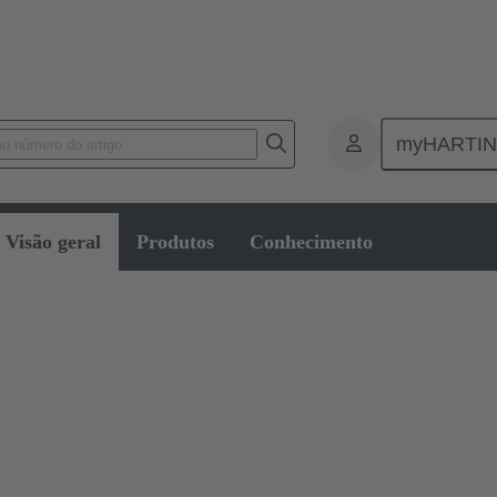
myHARTI
 de PCI
Conectores entre placas
Visão geral
Produtos
Conhecimento
acas