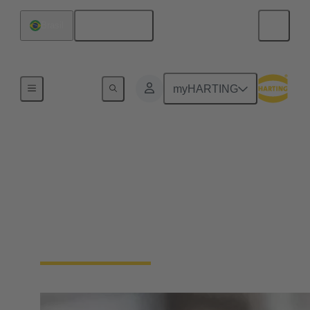
Português
Brasil
Início
myHARTING
Conjuntos de cabos de
conectores circulares
A HARTING tem ampla experiência na fabricação
de conjuntos de cabos. Oferecemos soluções plug-
and-play adaptadas às suas necessidades.