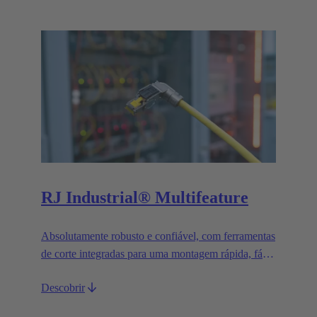
RJ Industrial® Multifeature
Absolutamente robusto e confiável, com ferramentas
de corte integradas para uma montagem rápida, fácil
e sem ferramentas.
Descobrir