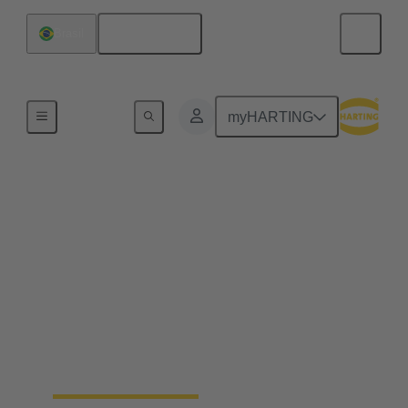
Português
Brasil
Início
myHARTING
Conectores conectáveis
em campo - economize
até 25% do seu tempo
Rápidos, seguros para o processo, intuitivos e feitos
para ambientes industriais adversos: os conectores
com fio de campo economizam até 25% do tempo e
simplificam a instalação de redes ethernet.