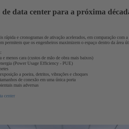
 de data center para a próxima décad
s rápida e cronogramas de ativação acelerados, em comparação com a f
bém permitem que os engenheiros maximizem o espaço dentro da área úti
:
a e menos cara (custos de mão de obra mais baixos)
energia (Power Usage Efficiency - PUE)
netes
xposição a poeira, detritos, vibrações e choques
e tamanhos de conexão em uma única porta
bientais mais adversas
a center