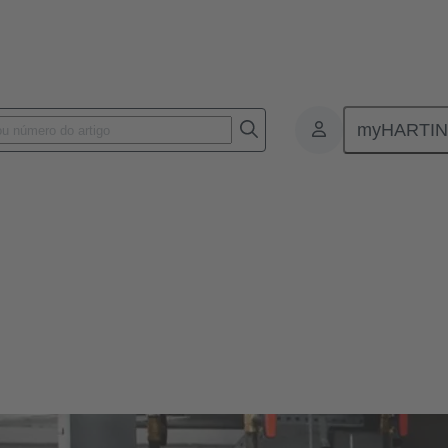
myHARTI
estrutura inteligente
ctividade de infraestrutura intel
entas de gerenciamento de última geração. Simplifique, acelere e dime
ológicos.