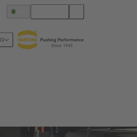
Português
Brasil
NG
igente
nsione sua transição para sistemas de