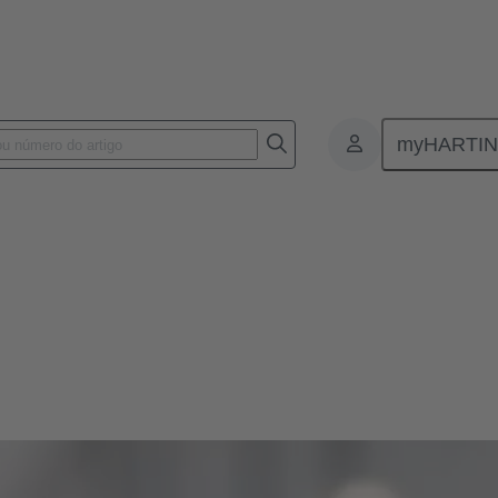
myHARTI
ia
Maresa Harting-Hertz
rtz
ompras Globais, Gerenciamento Global de Instalações, Gerenciamento 