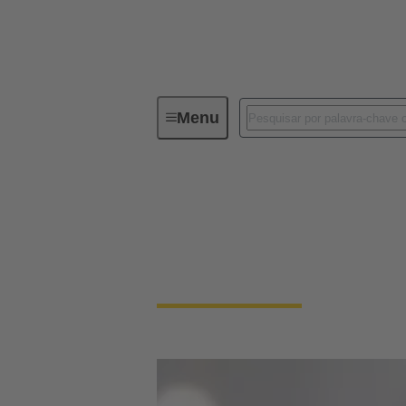
Menu
O Grupo de Tecnologia
Diretor
Maresa Harting-He
Membro do Conselho de Administração de C