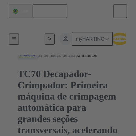
Português
Brasil
Notícias
myHARTING
31 de março de 2025
2 minutos
Produtos
TC70 Decapador-
Crimpador: Primeira
máquina de crimpagem
automática para
grandes seções
transversais, acelerando