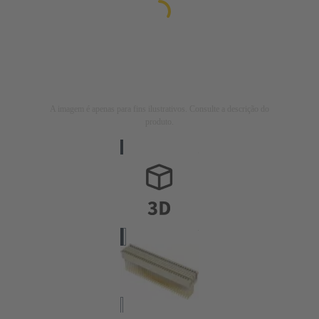
A imagem é apenas para fins ilustrativos. Consulte a descrição do
produto.