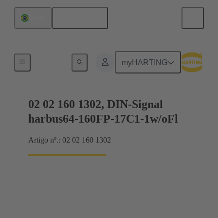
Português
Brasil
Conexão da placa-mãe para placa-filha
myHARTING
02 02 160 1302, DIN-Signal
harbus64-160FP-17C1-1w/oFl
Artigo nº.: 02 02 160 1302