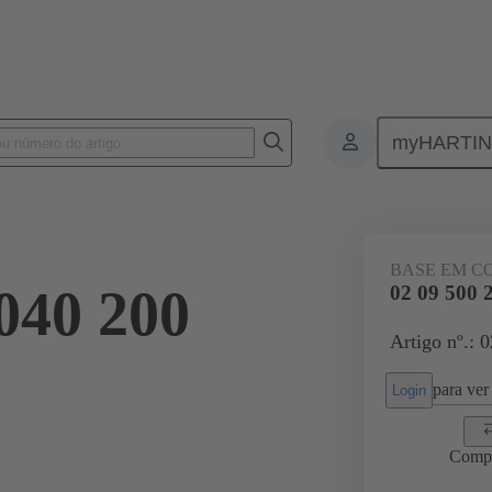
myHARTI
 2040 200
BASE EM C
040 200
02 09 500 
Artigo nº.: 
para ver 
Login
Comp