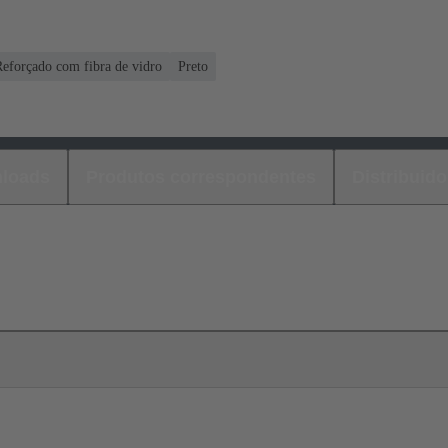
Reforçado com fibra de vidro
Preto
loads
Produtos correspondentes
Distribuido