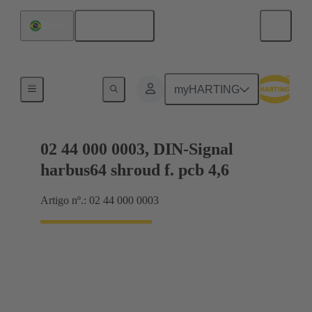
Português
Brasil
Conexão da placa-mãe para placa-filha
myHARTING
02 44 000 0003, DIN-Signal
harbus64 shroud f. pcb 4,6
Artigo nº.: 02 44 000 0003