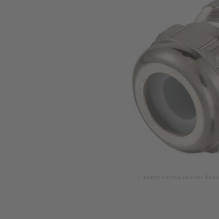
A imagem é apenas para fins ilustra