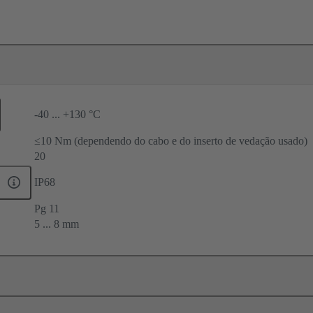
-40 ... +130 °C
≤10 Nm (dependendo do cabo e do inserto de vedação usado)
20
IP68
Pg 11
5 ... 8 mm