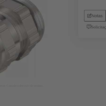
Notas
Solicita
tivos. Consulte a descrição do produto.