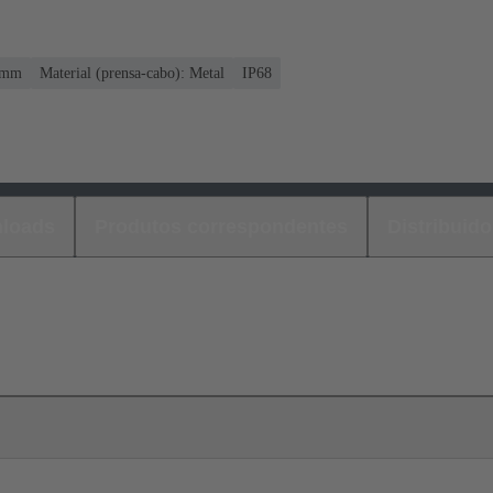
8 mm
Material (prensa-cabo): Metal
IP68
loads
Produtos correspondentes
Distribuido