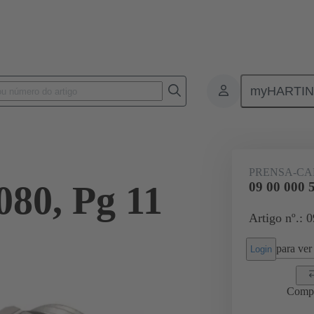
myHARTI
Conectores retangulares
Produtos
Acessórios
Prensa-cabos
PRENSA-CA
080, Pg 11
09 00 000 
Artigo nº.: 
para ver 
Login
Comp