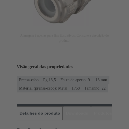
A imagem é apenas para fins ilustrativos. Consulte a descrição do
produto.
Visão geral das propriedades
Prensa-cabo
Pg 13,5
Faixa de aperto: 9 ... 13 mm
Material (prensa-cabo): Metal
IP68
Tamanho: 22
Detalhes do produto
Downloads
Produtos corres