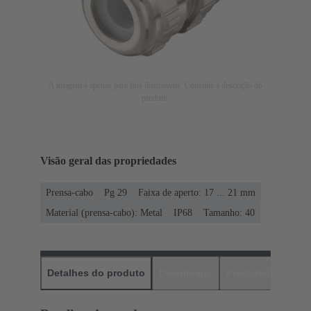
A imagem é apenas para fins ilustrativos. Consulte a descrição do
produto.
Visão geral das propriedades
Prensa-cabo
Pg 29
Faixa de aperto: 17 ... 21 mm
Material (prensa-cabo): Metal
IP68
Tamanho: 40
Detalhes do produto
Downloads
Produtos corres