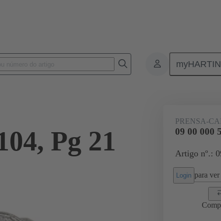
myHARTI
Conectores retangulares
Produtos
Acessórios
Prensa-cabos
PRENSA-CA
104, Pg 21
09 00 000 
Artigo nº.: 
para ver 
Login
Comp