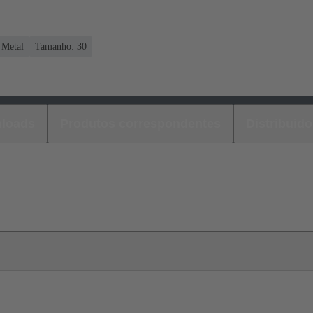
 Metal
Tamanho: 30
loads
Produtos correspondentes
Distribuido