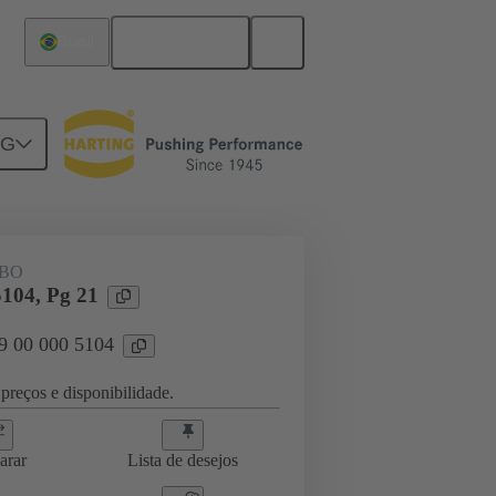
Português
Brasil
NG
09 00 000 5104
BO
5104, Pg 21
09 00 000 5104
preços e disponibilidade.
arar
Lista de desejos