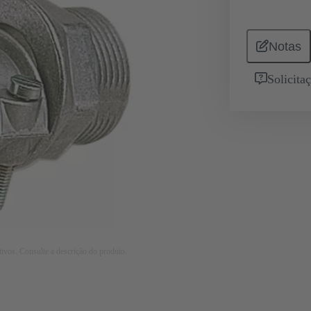
Notas
Solicita
tivos. Consulte a descrição do produto.