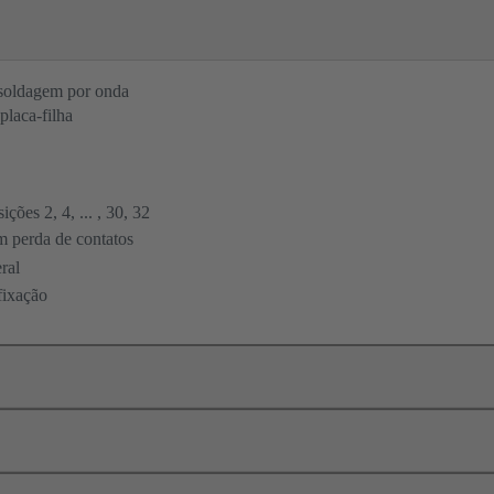
soldagem por onda
placa-filha
sições 2, 4, ... , 30, 32
m perda de contatos
ral
fixação