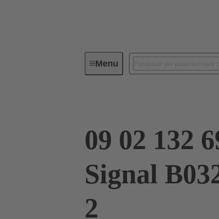
Menu
Device connectivity
Conectores
09 02 132 6
Signal B03
2