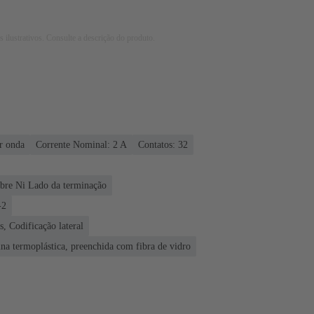
 ilustrativos. Consulte a descrição do produto.
r onda
Corrente Nominal: ‌2 A
Contatos: 32
obre Ni Lado da terminação
-2
, Codificação lateral
ina termoplástica, preenchida com fibra de vidro