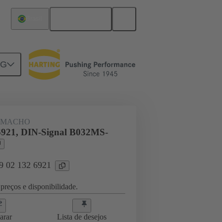
Português
Brasil
NG
e para placa-filha
09 02 132 6921
 MACHO
6921, DIN-Signal B032MS-
09 02 132 6921
preços e disponibilidade.
arar
Lista de desejos