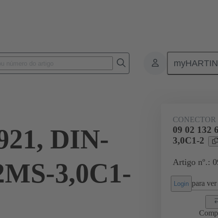
myHARTI
 de PCI
Conectores entre placas
Produtos
Conexão da placa-mã
CONECTOR
921, DIN-
09 02 132 
3,0C1-2
Artigo nº.: 
2MS-3,0C1-
para ver 
Login
Comp