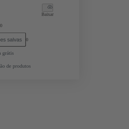
Baixar
0
es salvas
0
 grátis
ção de produtos