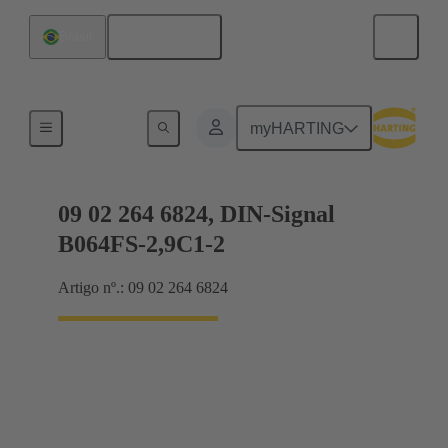
Português
Brasil
Conexão da placa-mãe para placa-filha
myHARTING
09 02 264 6824, DIN-Signal
B064FS-2,9C1-2
Artigo nº.: 09 02 264 6824