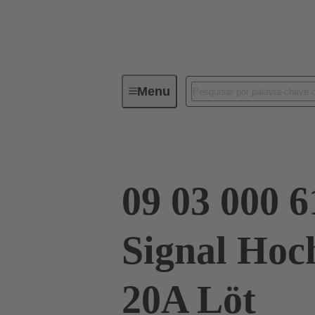
Menu
Série
Produtos
09 03 000
09 03 000 6
Signal Hoc
20A Löt