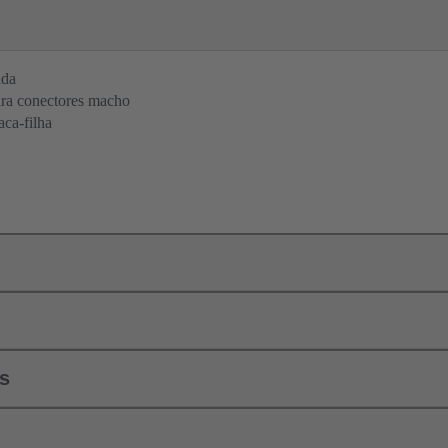
lda
ra conectores macho
aca-filha
ls