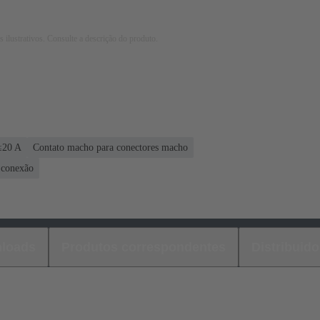
 ilustrativos. Consulte a descrição do produto.
≤20 A
Contato macho para conectores macho
 conexão
loads
Produtos correspondentes
Distribuido