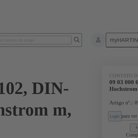
myHARTI
 6102
CONTATO D
102, DIN-
09 03 000 
Hochstrom
Artigo nº.: 
hstrom m,
para ver 
Login
Comp