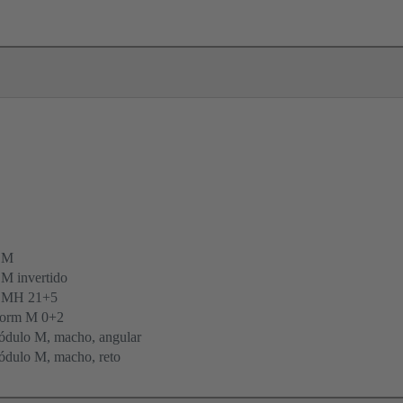
 M
M invertido
o MH 21+5
form M 0+2
dulo M, macho, angular
dulo M, macho, reto