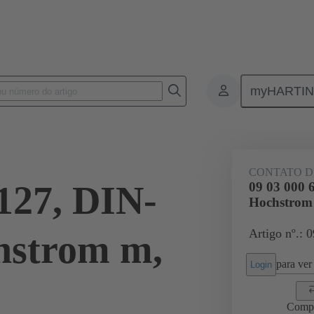
myHARTI
 de PCI
Conectores entre placas
Produtos
Conexão da placa-mã
CONTATO D
127, DIN-
09 03 000 
Hochstrom
Artigo nº.: 
hstrom m,
para ver 
Login
Comp