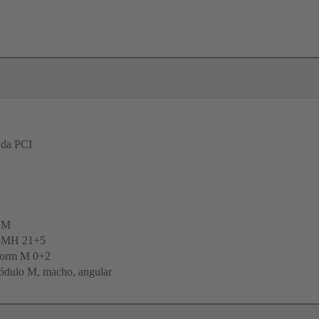
 da PCI
 M
o MH 21+5
form M 0+2
dulo M, macho, angular