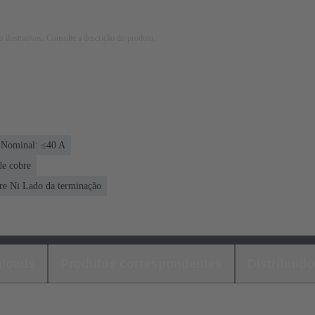
 ilustrativos. Consulte a descrição do produto.
 Nominal: ≤40 A
de cobre
re Ni Lado da terminação
loads
Produtos correspondentes
Distribuido