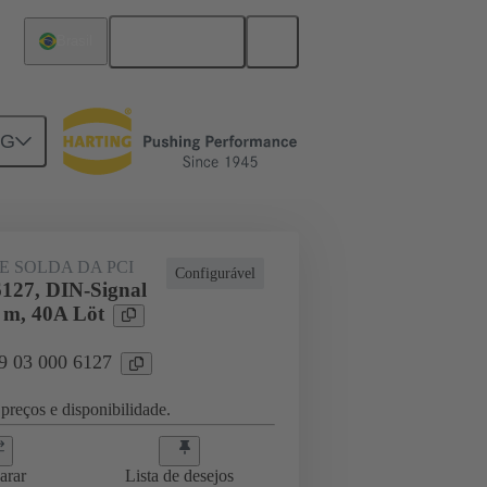
Português
Brasil
NG
e para placa-filha
09 03 000 6127
E SOLDA DA PCI
Configurável
6127, DIN-Signal
 m, 40A Löt
09 03 000 6127
preços e disponibilidade.
arar
Lista de desejos