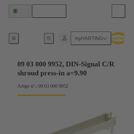
Português
Brasil
Conexão da placa-mãe para placa-filha
myHARTING
09 03 000 9952, DIN-Signal C/R
shroud press-in a=9.90
Artigo nº.: 09 03 000 9952