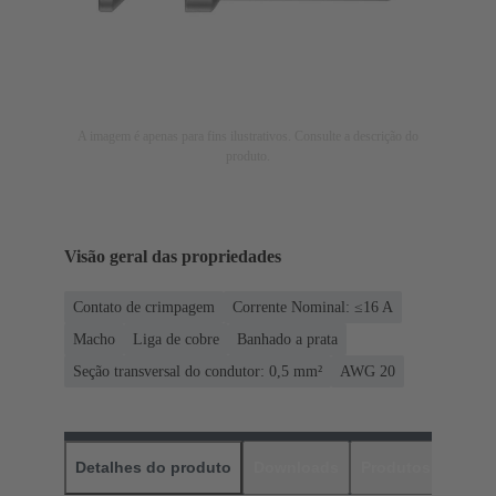
A imagem é apenas para fins ilustrativos. Consulte a descrição do
produto.
Visão geral das propriedades
Contato de crimpagem
Corrente Nominal: ≤16 A
Macho
Liga de cobre
Banhado a prata
Seção transversal do condutor: 0,5 mm²
AWG 20
Detalhes do produto
Downloads
Produtos corres