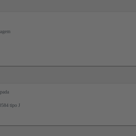
pagem
mpada
584 tipo J