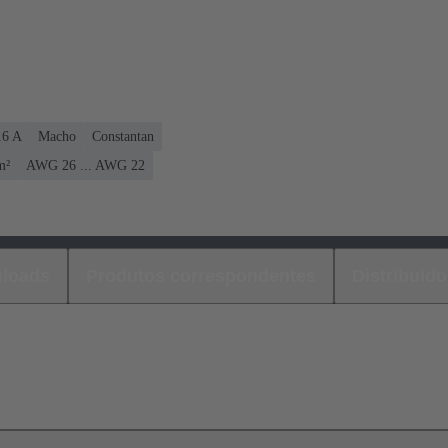
16 A
Macho
Constantan
m²
AWG 26 ... AWG 22
loads
Produtos correspondentes
Distribuido