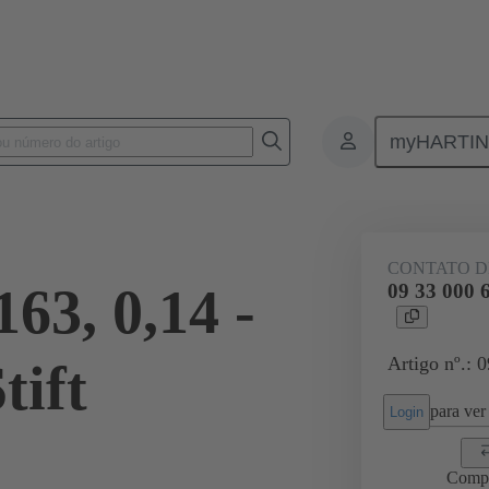
myHARTI
Conectores retangulares
Produtos
Contatos
Elétrico
09 3
CONTATO D
163, 0,14 -
09 33 000 6
Artigo nº.: 
tift
para ver 
Login
Comp