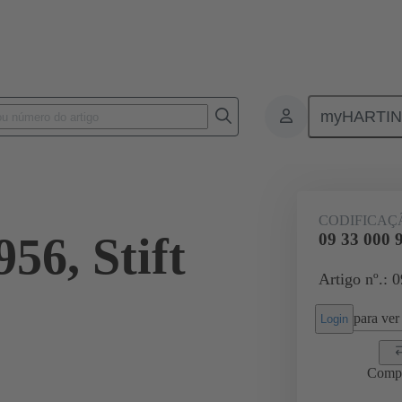
myHARTI
Conectores retangulares
Produtos
Série
Han-Snap®
Aces
CODIFICAÇ
956, Stift
09 33 000 9
Artigo nº.: 
para ver 
Login
Comp