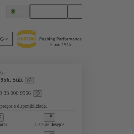
Português
Brasil
NG
sórios
09 33 000 9956
ÃO
956, Stift
09 33 000 9956
preços e disponibilidade.
arar
Lista de desejos