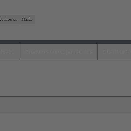
e insertos
Macho
loads
Produtos correspondentes
Distribuido