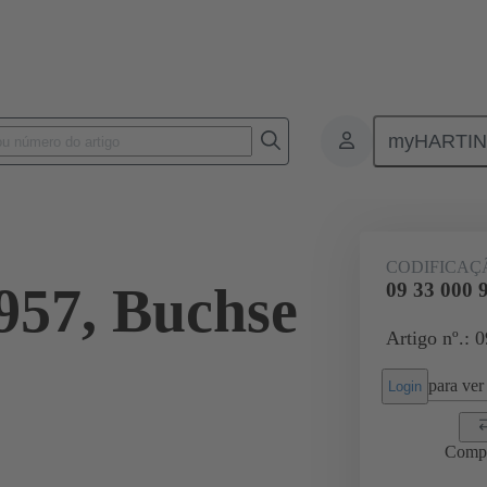
myHARTI
Conectores retangulares
Produtos
Série
Han-Snap®
Aces
CODIFICAÇ
957, Buchse
09 33 000 
Artigo nº.: 
para ver 
Login
Comp