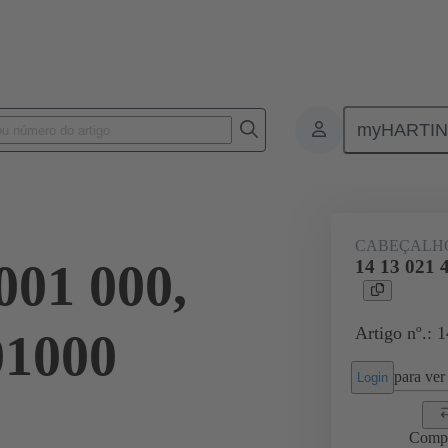
myHARTI
 4001 000
CABEÇALH
001 000,
14 13 021 
Artigo nº.: 
01000
para ver 
Login
Comp