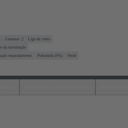
A
Contatos: 2
Liga de cobre
o da terminação
icação separadamente.
Poliamida (PA)
Verde
loads
Produtos correspondentes
Distribuido