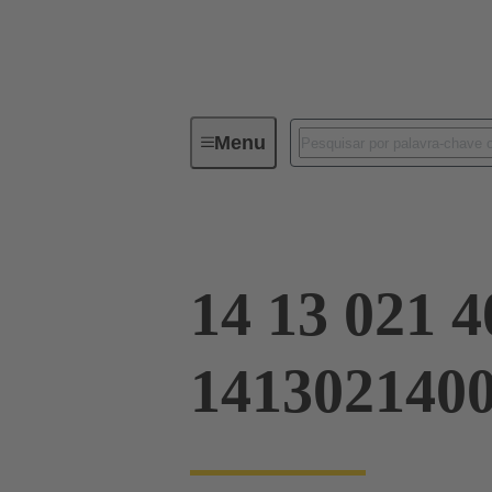
Menu
Série
Produtos
14 13 021
14 13 021 4
141302140