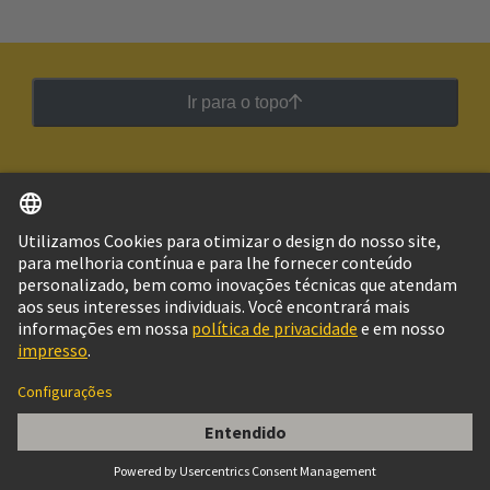
Ir para o topo
Português
Brasil
© Grupo de Tecnologia HARTING
Imprimir
Política de Privacidade
Política de Cookies
Configurações de cookies
Termos de Utilização
Informações do Cliente
21 03 381 4410, Gerätebuchse M12-D-kod.IP20
Kod.links