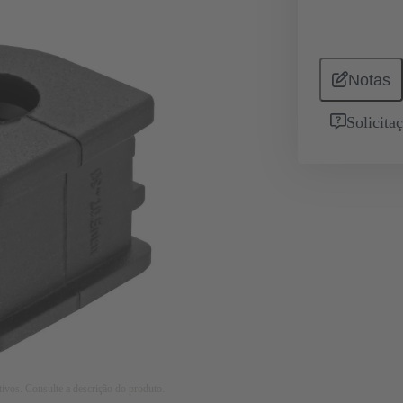
Notas
Solicita
tivos. Consulte a descrição do produto.