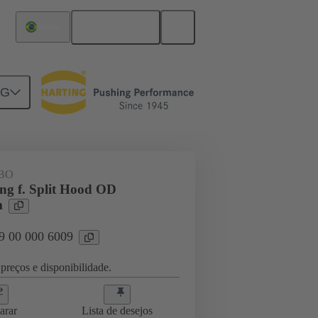
Português
Brasil
NG
da de cabo
09 00 000 6009
BO
ing f. Split Hood OD
m
09 00 000 6009
preços e disponibilidade.
arar
Lista de desejos