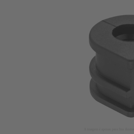
A imagem é apenas para fins ilustra