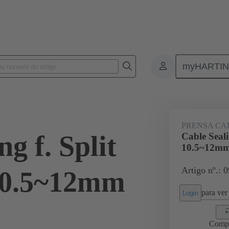
myHARTI
Conectores retangulares
Produtos
Acessórios
Vedação da entra
PRENSA CA
g f. Split
Cable Seal
10.5~12m
Artigo nº.: 
10.5~12mm
para ver 
Login
Comp