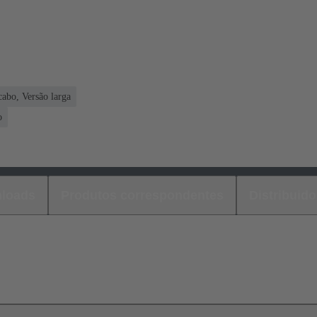
abo, Versão larga
o
loads
Produtos correspondentes
Distribuido