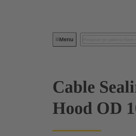
Menu
Conectores industriais / Han®
Cable Sealin
Hood OD 