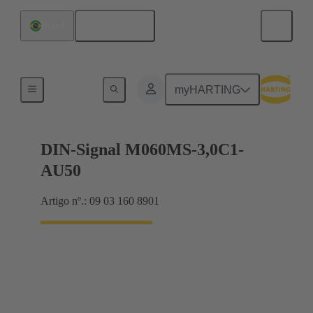
Português
Brasil
Conexão da placa-mãe para placa-filha
myHARTING
DIN-Signal M060MS-3,0C1-
AU50
Artigo nº.: 09 03 160 8901