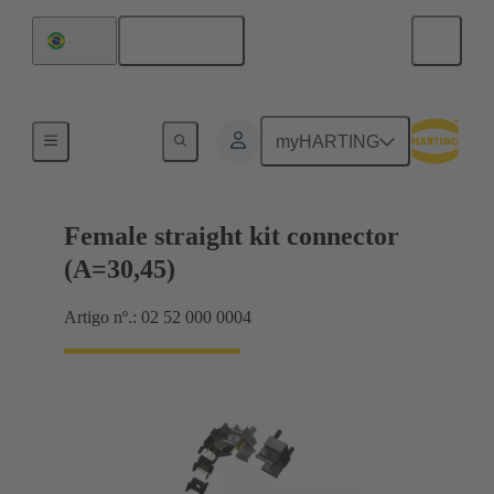
Português
Brasil
Conexão da placa-mãe para placa-filha
myHARTING
Female straight kit connector
(A=30,45)
Artigo nº.: 02 52 000 0004