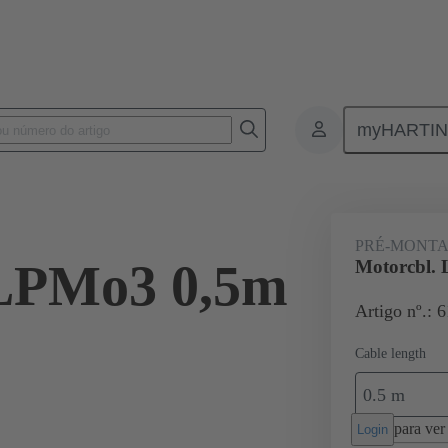
myHARTI
Conectores industriais circulares
Produtos
Conjuntos de cabos
PRÉ-MONTA
 LPMo3 0,5m
Motorcbl.
Artigo nº.: 
Cable length
0.5 m
para ver 
Login