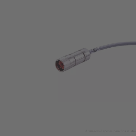
A imagem é apenas para fins ilustra