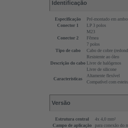
Identificação
Especificação
Pré-montado em ambos
Conector 1
LP 3 polos
M23
Conector 2
Fêmea
7 polos
Tipo de cabo
Cabo de cobre (redond
Resistente ao óleo
Descrição do cabo
Livre de halógenos
Livre de silicone
Altamente flexível
Características
Compatível com esteir
Versão
Estrutura central
4x 4,0 mm²
Campo de aplicação
para conexão do 