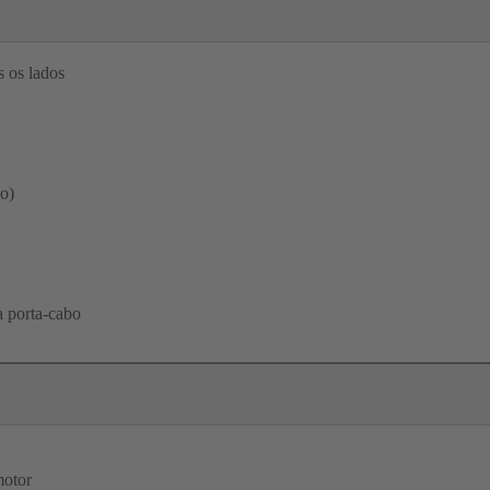
 os lados
o)
a porta-cabo
motor