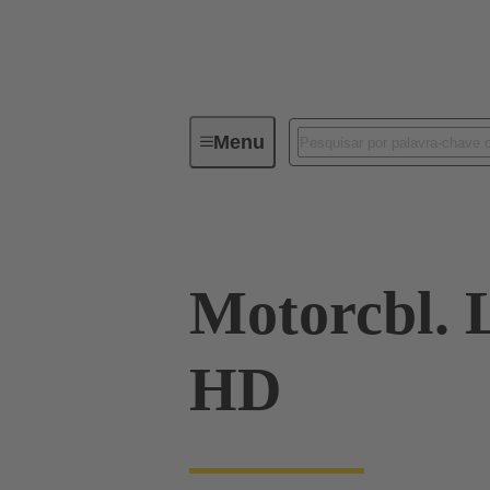
Menu
Conectores industriais / Han®
Motorcbl.
HD