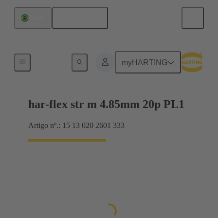
Português
Brasil
Conexão da placa-mãe para placa-filha
myHARTING
har-flex str m 4.85mm 20p PL1
Artigo nº.: 15 13 020 2601 333