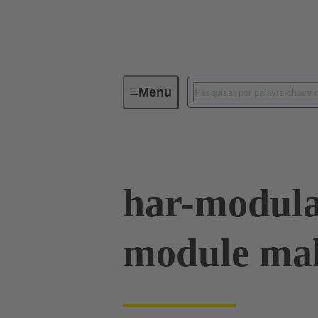
Menu
Série
Produtos
02 53 903
har-modul
module mal