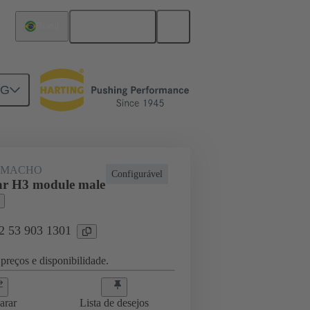
Português
Brasil
NG
 MACHO
Configurável
ar H3 module male
02 53 903 1301
preços e disponibilidade.
arar
Lista de desejos