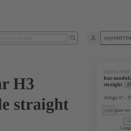
myHARTI
 1301
CONECTOR
ar H3
har-modul
straight
Artigo nº.: 
e straight
para ver 
Login
Comp