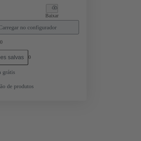
Baixar
Carregar no configurador
0
es salvas
0
 grátis
ção de produtos