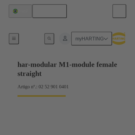
Português
Brasil
Conexão da placa-mãe para placa-filha
myHARTING
har-modular M1-module female
straight
Artigo nº.: 02 52 901 0401