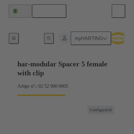
Português
Brasil
Conexão da placa-mãe para placa-filha
myHARTING
har-modular Spacer 5 female
with clip
Artigo nº.: 02 52 900 0005
Configurável