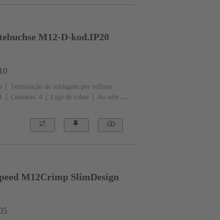
ätebuchse M12-D-kod.IP20
10
a
Terminação de soldagem por refluxo
A
Contatos: 4
Liga de cobre
Au sobre
ção: Codificação D
Polímero de cristal
-speed M12Crimp SlimDesign
05