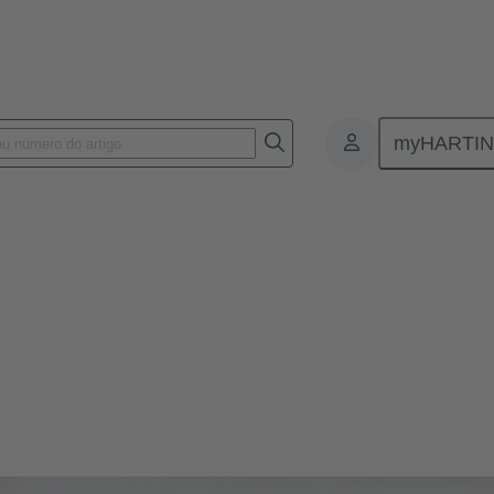
myHARTI
amanhos mais amplamente usados para conectores circulares. O tamanh
dustriais – para energia, sinais e dados. Com classificação IP65/67 e em
iável quando usados em aplicações exigentes.