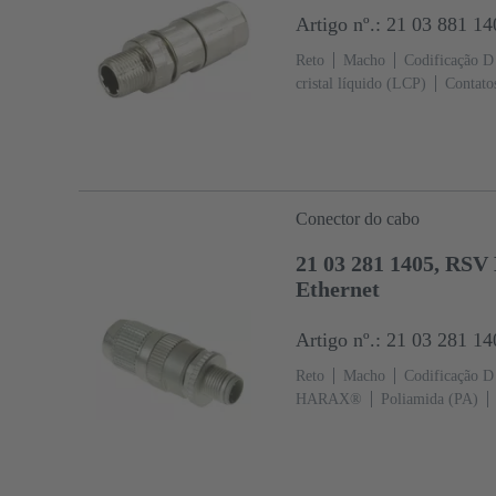
Artigo nº.: 21 03 881 14
Reto
Macho
Codificação D
cristal líquido (LCP)
Contato
0,82 mm²
Corrente Nominal: 
parafuso
Grau de proteção: I
Conector do cabo
21 03 281 1405, RSV 
Ethernet
Artigo nº.: 21 03 281 14
Reto
Macho
Codificação D
HARAX®
Poliamida (PA)
conexão
Seção transversal do
Nominal: ‌4 A
Zinco fundido
IP67 condição conectada