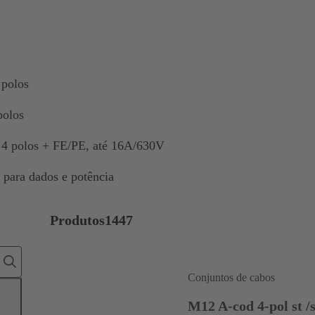
 polos
polos
e 4 polos + FE/PE, até 16A/630V
 para dados e potência
Produtos
1447
Conjuntos de cabos
M12 A-cod 4-pol st /