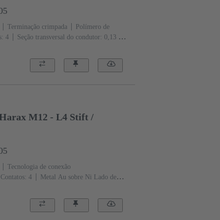
05
Terminação crimpada
Polímero de
s: 4
Seção transversal do condutor: 0,13 ...
‌4 A
Zinco fundido
Trava
P65 / IP67 condição conectada
Harax M12 - L4 Stift /
05
Tecnologia de conexão
Contatos: 4
Metal Au sobre Ni Lado de
 condutor: 0,14 ... 0,34 mm²
Corrente
Trava parafuso
Grau de proteção: IP65 /