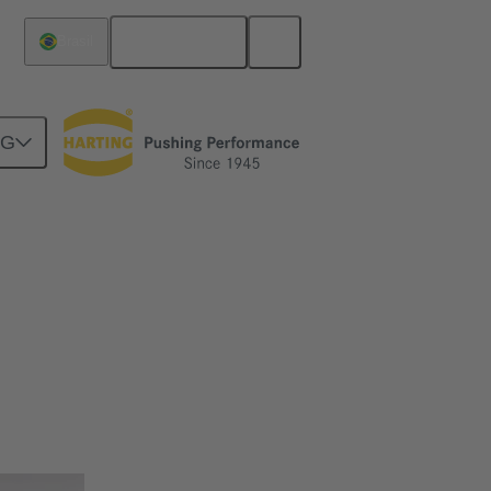
Português
Brasil
NG
o M12 está disponível em variantes de
balados em uma carcaça de metal resistente,