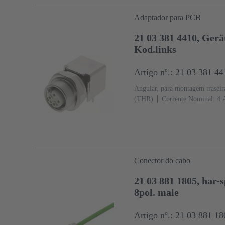
Adaptador para PCB
21 03 381 4410, Ger
Kod.links
Artigo nº.: 21 03 381 44
Angular, para montagem traseir
(THR)
Corrente Nominal: ‌4 
Ni Lado de conexão
Codifica
líquido (LCP)
Conector do cabo
21 03 881 1805, har
8pol. male
Artigo nº.: 21 03 881 18