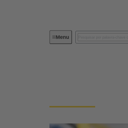
Menu
Série
M12
M12
Os conectores circulares M12 são um dos t
codificação para todas as linhas de vida in
eles fornecem uma conexão totalmente conf