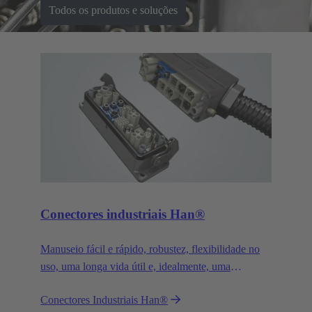
Todos os produtos e soluções
Conectores industriais Han®
Manuseio fácil e rápido, robustez, flexibilidade no
uso, uma longa vida útil e, idealmente, uma
montagem livre de ferramentas - quaisquer que
Conectores Industriais Han®
sejam as suas expectativas de um conector - o Han®