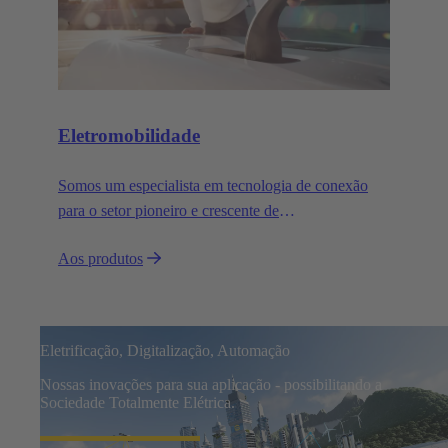
Eletromobilidade
Somos um especialista em tecnologia de conexão
para o setor pioneiro e crescente de
eletromobilidade.
Aos produtos
Eletrificação, Digitalização, Automação
Nossas inovações para sua aplicação - possibilitando a
Sociedade Totalmente Elétrica.