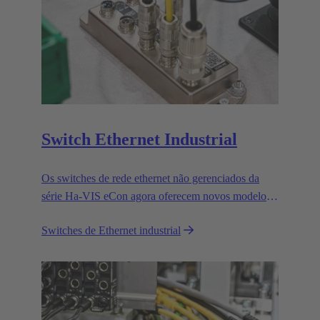
Switch Ethernet Industrial
Os switches de rede ethernet não gerenciados da
série Ha-VIS eCon agora oferecem novos modelos
com RJ45 e porta de cabo de fibra óptica para
Switches de Ethernet industrial
viabilizar a configuração eficiente e a expansão da
sua rede de Ethernet.