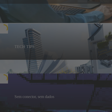
TECH TIPS
O objetivo: poupar tempo! Os nossos
configuradores irão ajudá-lo a conceber a solução
TECH TIPS
perfeita para os seus projetos e permitir-lhe-ão
descarregar todos os ficheiros e fichas técnicas
necessários.
Sem conector, sem dados
Sociedade Totalmente Elétrica: Os dados como a
salvação do futuro
Saiba mais