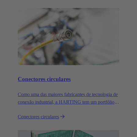
não vai desapontá-lo. Você ganhará até mais.
Conectores circulares
Como uma das maiores fabricantes de tecnologia de
conexão industrial, a HARTING tem um portfólio
abrangente de conectores circulares de todos os
Conectores circulares
tamanhos e codificações habituais.