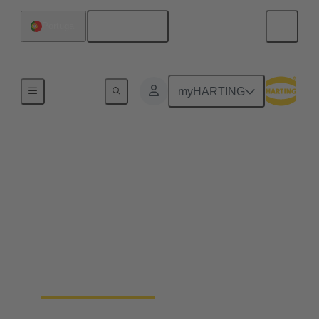
Português
Portugal
Início
myHARTING
Semana da Ethernet
Industrial HARTING
2024
Sob demanda: Assista a todas as gravações das
sessões inspiradoras da 3ª Semana Industrial
Ethernet da HARTING, de 20 a 24 de fevereiro.