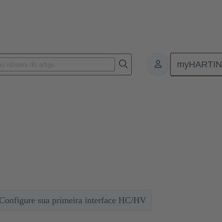
myHARTI
nter
Escalabilidade simples e segura da energia da rede
les e segura da energia da rede
ige que a energia seja distribuída de forma ideal. As soluções da HART
Configure sua primeira interface HC/HV