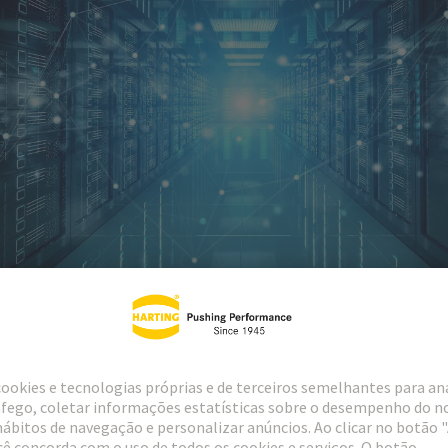
e garantem maior vida útil
er hardwiring become evident when a data centre is connected to the tr
 at least parts of the transition from the 110 kV high-voltage network to
signed using cable assemblies with plug connectors.
to desempenho (HPTC) Han® HPR
é a solução ideal para a saída do tra
, as caixas estão livres de descargas parciais) e garantem proteção ef
rnas.
 para serem tão robustos que a transmissão de energia entre geradores, 
prazo.