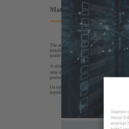
Materiais de alta qualidad
The advantages of plug & play solutions ov
installation time is reduced, for example, if
inside the data centre (400 V/230 V) are de
A série
Conector de transformador de al
uma transmissão de até 3,6 kV/1400A (CA/CC
poeira e umidade (até IP69K) em áreas exte
Os componentes da interface são projetados
transformadores permanece estável a longo 