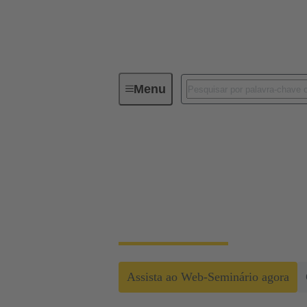
Menu
Soluções de infraestrutura de data ce
Escalabilidade simp
Uma infraestrutura eficiente e confiável ex
escalabilidade da rede.
Assista ao Web-Seminário agora