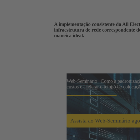
A implementação consistente da All Elect
infraestrutura de rede correspondente d
maneira ideal.
Web-Seminário | Como a padronização
custos e acelerar o tempo de coloca
Assista ao Web-Seminário ago