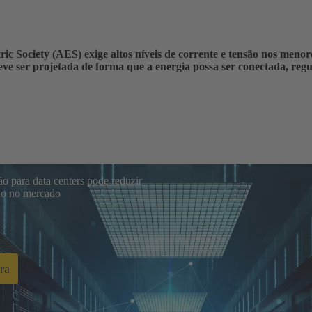
ric Society (AES) exige altos níveis de corrente e tensão nos meno
eve ser projetada de forma que a energia possa ser conectada, reg
 para data centers pode reduzir
ção no mercado
ra