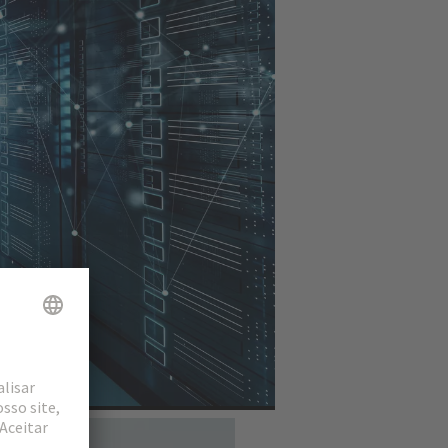
ansmission network: the
 the low-voltage area
nsformador. Eles permitem
icaz contra a entrada de
conversores e