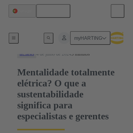
Português
Portugal
Notícias
myHARTING
4 de julho de 2024
3 minutos
tec.news
Mentalidade totalmente
elétrica? O que a
sustentabilidade
significa para
especialistas e gerentes