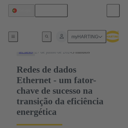
Português
Portugal
Notícias
myHARTING
27 de junho de 2024
3 minutos
tec.news
Redes de dados
Ethernet - um fator-
chave de sucesso na
transição da eficiência
energética