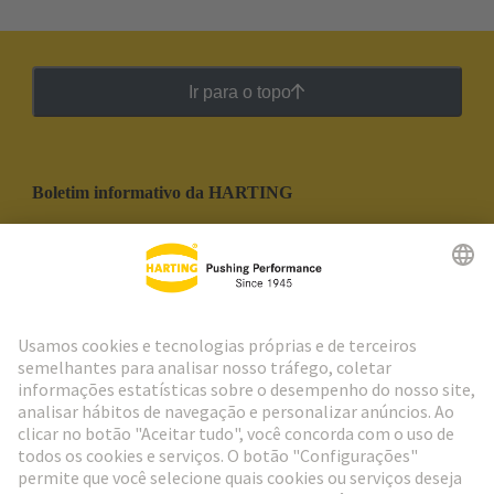
Ir para o topo
Boletim informativo da HARTING
Ir para o registro
Social Media