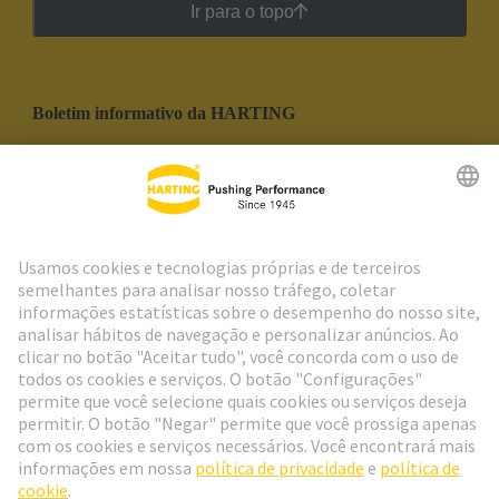
Ir para o topo
Boletim informativo da HARTING
Ir para o registro
Social Media
Português
Portugal