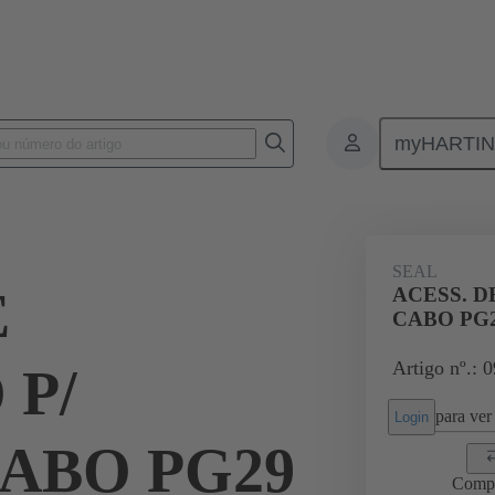
myHARTI
ectangular connectors
Produtos
Accessories
Cable glands
SEAL
E
ACESS. D
CABO PG
Artigo nº.: 
 P/
para ver 
Login
ABO PG29
Comp