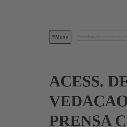
Menu
Industrial connectors / Han®
R
ACESS. D
VEDACAO
PRENSA C