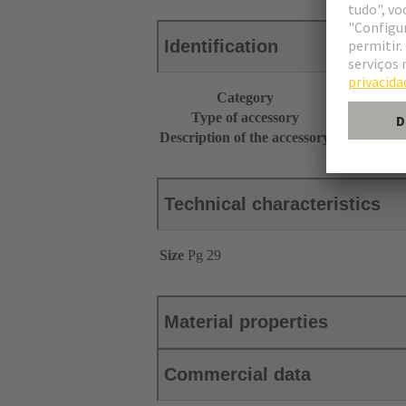
Identification
Category
Accessories
Type of accessory
Seal
Description of the accessory
+ 2 pressure
Technical characteristics
Size
Pg 29
Material properties
Commercial data