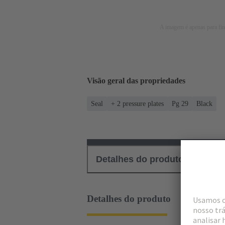
A imagem é apenas para fins
Visão geral das propriedades
Seal
+ 2 pressure plates
Pg 29
Black
Detalhes do produto
Down
Detalhes do produto