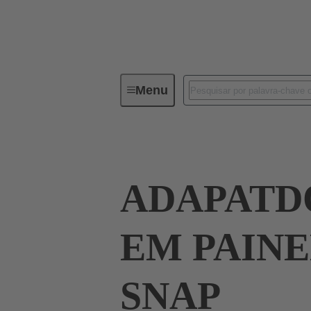
Menu
Industrial connectors / Han®
R
ADAPATD
EM PAINE
SNAP