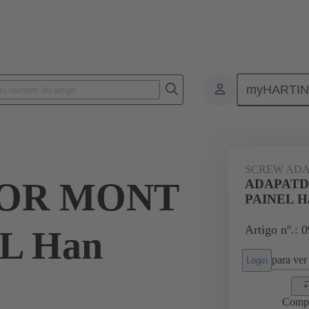
myHARTI
ectangular connectors
Produtos
Accessories
Shielding frame G
SCREW ADA
OR MONT
ADAPATD
PAINEL H
Artigo nº.: 
L Han
para ver 
Login
Comp