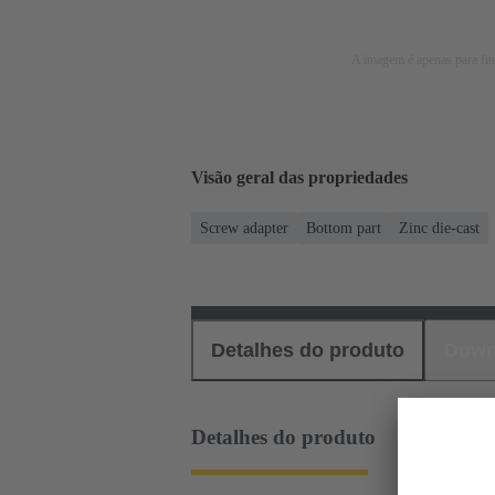
A imagem é apenas para fins
Visão geral das propriedades
Screw adapter
Bottom part
Zinc die-cast
Detalhes do produto
Down
Detalhes do produto