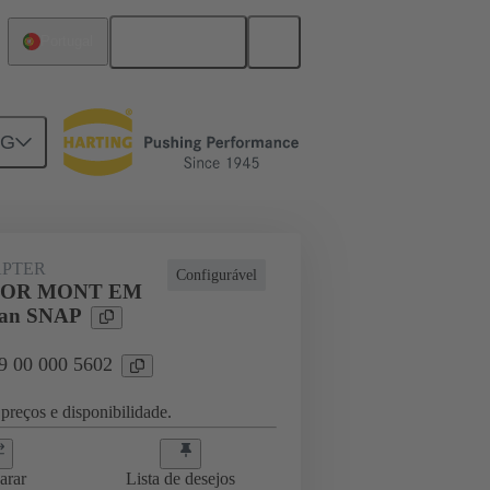
Português
Portugal
NG
rip frames
09 00 000 5602
PTER
Configurável
OR MONT EM
an SNAP
09 00 000 5602
preços e disponibilidade.
arar
Lista de desejos