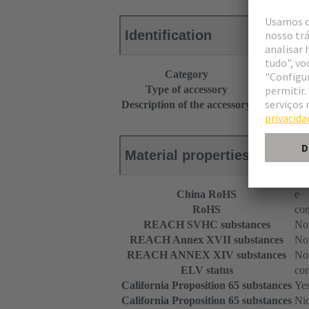
Identification
Category
Accessories
Type of accessory
Screw adapt
Description of the accessory
Bottom part
Material properties
China RoHS
e
RoHS
com
REACH SVHC substances
Not
REACH Annex XVII substances
Not
REACH ANNEX XIV substances
Not
ELV status
com
California Proposition 65 substances
Ye
California Proposition 65 substances
Nic