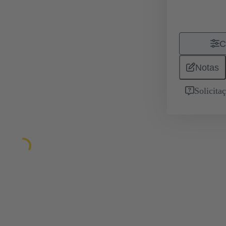
C
Notas
Solicita