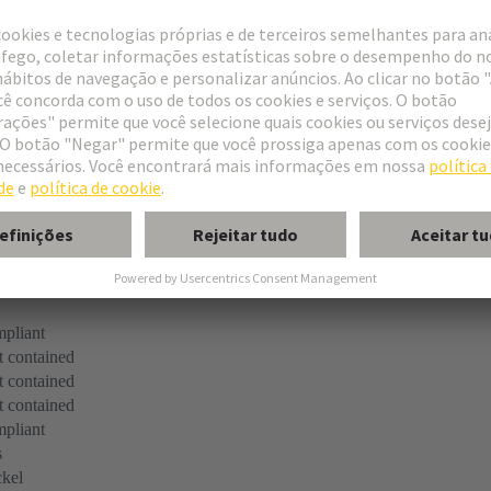
er
pliant
 contained
 contained
 contained
pliant
s
kel