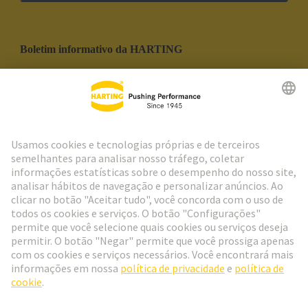
Boletim informativo da HARTING
Ir para o registro
Social Media
Português
Portugal