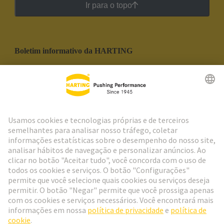
Ir para o topo
Boletim informativo da HARTING
Ir para o registro
Social Media
Português
Portugal