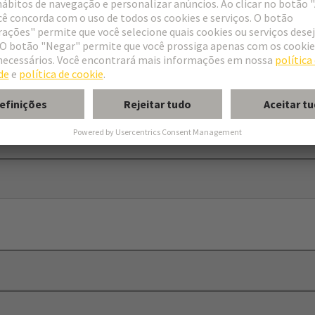
seal
train relief can be provided by cable ties (max. width 8 mm)