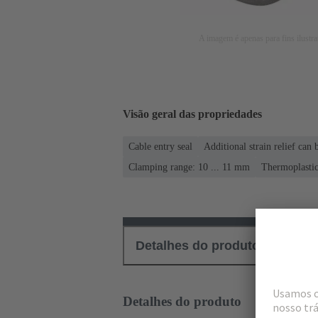
A imagem é apenas para fins ilustra
Visão geral das propriedades
Cable entry seal
Additional strain relief can
Clamping range: 10 ... 11 mm
Thermoplasti
Detalhes do produto
Down
Detalhes do produto