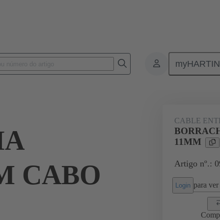
myHARTI
ectangular connectors
Produtos
Accessories
Seals
09 00 
CABLE ENT
HA
BORRACH
11MM
Artigo nº.: 
M CABO
para ver 
Login
Comp