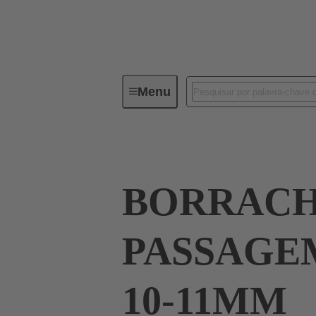
Menu
Industrial connectors / Han®
R
BORRAC
PASSAGE
10-11MM