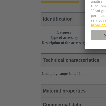
Identification
Category
Accessories
Type of accessory
Cable entry 
Description of the accessory
Additional s
Technical characteristics
Clamping range
10 ... 11 mm
Material properties
Commercial data