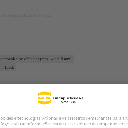
tivos. Consulte a descrição do produto.
 be provided by cable ties (max. width 8 mm)
c
Black
loads
Produtos correspondentes
Distribuido