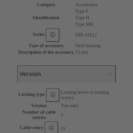
Category
Accessories
Type F
Identification
Type H
Type MH
Series
DIN 41612
Type of accessory
Shell housing
Description of the accessory
15 mm
Version
Locking levers or locking
Locking type
screws
Version
Top entry
Number of cable
2
entries
Cable entry
2x