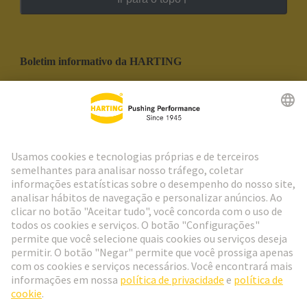
Boletim informativo da HARTING
Ir para o registro
Social Media
Português
Portugal