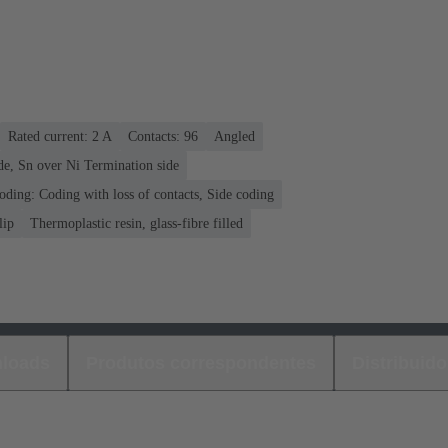
Rated current: ‌2 A
Contacts: 96
Angled
de, Sn over Ni Termination side
oding: Coding with loss of contacts, Side coding
lip
Thermoplastic resin, glass-fibre filled
loads
Produtos correspondentes
Distribuido