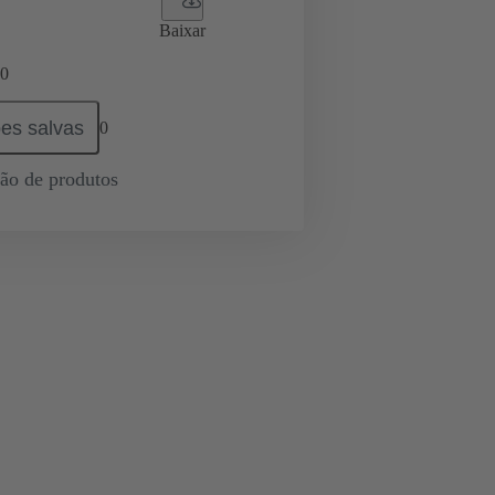
Baixar
0
es salvas
0
ção de produtos