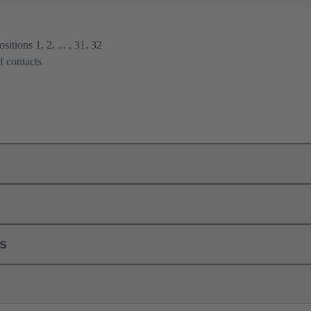
itions 1, 2, ... , 31, 32
f contacts
ls