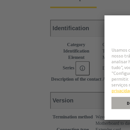
Identification
Category
Connectors
Identification
Type C
Element
Male connecto
Series
DIN 41612
Description of the contact
Angled
Version
Termination method
Wave soldering te
Motherboard to da
Connection type
Extender card