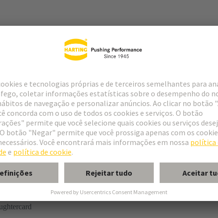
r
rmination
ughtercard