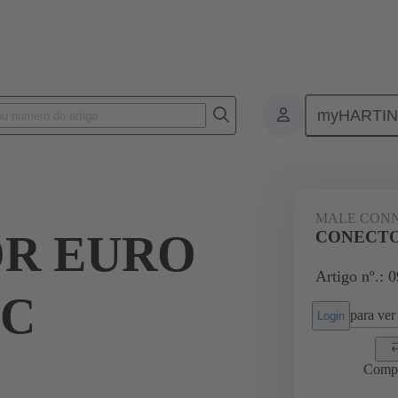
myHARTI
ctors
Board to board connectors
Produtos
Motherboard to dau
MALE CON
R EURO
CONECTOR
Artigo nº.: 
-C
para ver 
Login
Comp