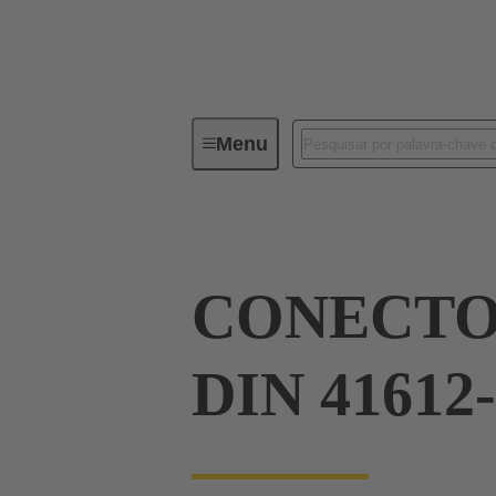
Menu
Device connectivity
PCB conne
CONECTO
DIN 41612