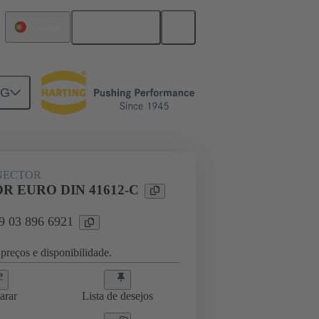
Português
Portugal
NG
ghtercard connection
09 03 896 6921
NECTOR
 EURO DIN 41612-C
09 03 896 6921
preços e disponibilidade.
arar
Lista de desejos