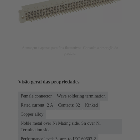
A imagem é apenas para fins ilustrativos. Consulte a descrição do
produto.
Visão geral das propriedades
Female connector
Wave soldering termination
Rated current: ‌2 A
Contacts: 32
Kinked
Copper alloy
Noble metal over Ni Mating side, Sn over Ni
Termination side
Performance level: 3, acc. to IEC 60603-2