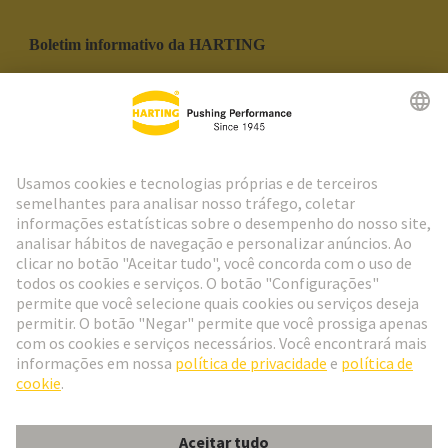
Boletim informativo da HARTING
Ir para o registro
Social Media
Português
Portugal