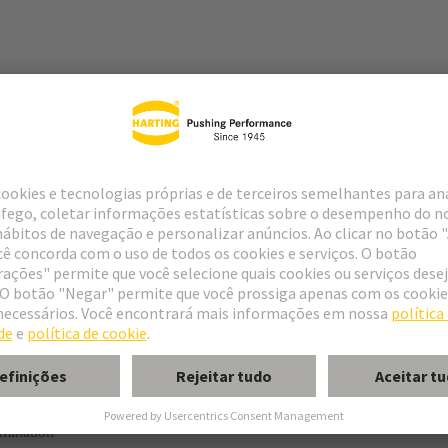
tor
rmination