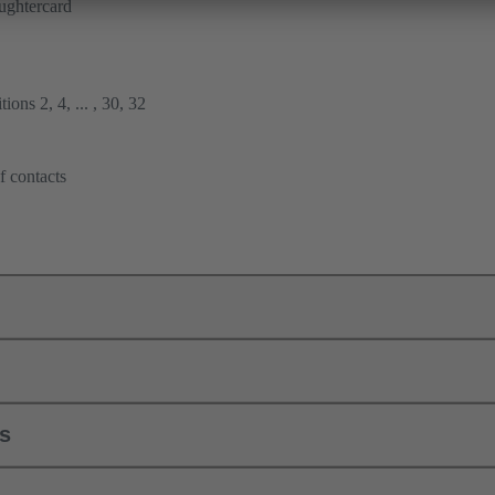
ughtercard
ions 2, 4, ... , 30, 32
f contacts
ls