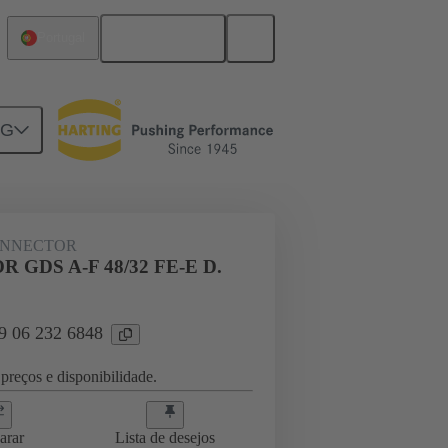
Português
Portugal
NG
ghtercard connection
09 06 232 6848
ONNECTOR
 GDS A-F 48/32 FE-E D.
09 06 232 6848
preços e disponibilidade.
arar
Lista de desejos