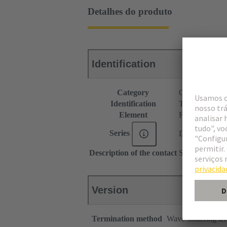
Detalhes do produto
Identification
Category
Connectors
Identification
Type F
Element
Female connec
Series
DIN 41612
Description of the contact
Straight
Version
Termination method
Wave soldering te