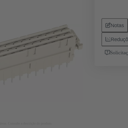
Notas
Reduçõ
Solicita
tivos. Consulte a descrição do produto.