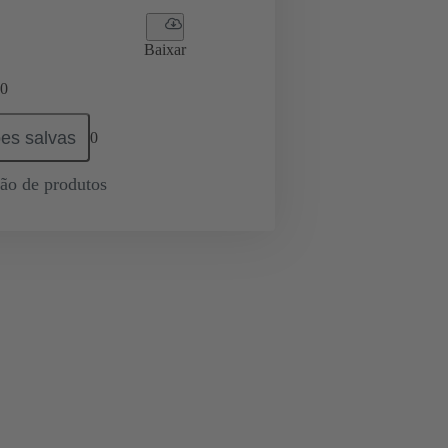
Baixar
0
es salvas
0
ção de produtos