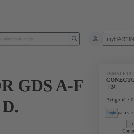
myHARTI
ctors
Board to board connectors
Produtos
Motherboard to dau
FEMALE C
R GDS A-F
CONECTOR
Artigo nº.: 
 D.
para ver 
Login
Comp