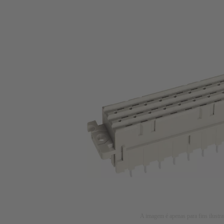
A imagem é apenas para fins ilustra