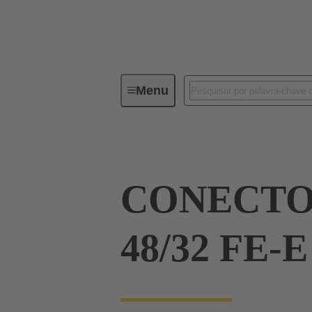
Menu
Device connectivity
PCB conne
CONECTO
48/32 FE-E