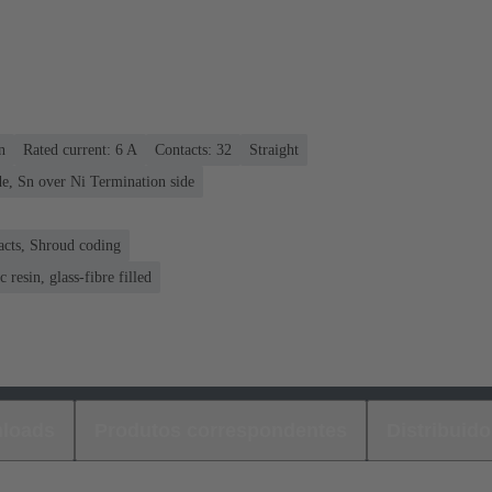
n
Rated current: ‌6 A
Contacts: 32
Straight
e, Sn over Ni Termination side
acts, Shroud coding
 resin, glass-fibre filled
loads
Produtos correspondentes
Distribuido